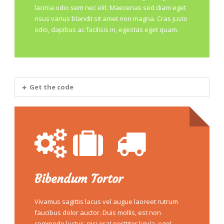
lacinia odio sem nec elit. Maecenas sed diam eget
risus varius blandit sit amet non magna. Cras justo
odio, dapibus ac facilisis in, egestas eget quam.
Get the code
Bibendum Tortor
Vivamus sagittis lacus vel augue laoreet rutrum
faucibus dolor auctor. Duis mollis, est non
commodo luctus, nisi erat porttitor ligula, eget