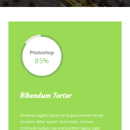
Photoshop
85%
Bibendum Tortor
Vivamus sagittis lacus vel augue laoreet rutrum
faucibus dolor auctor. Duis mollis, est non
commodo luctus, nisi erat porttitor ligula, eget