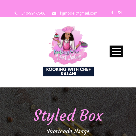
310-994-7506
kjjmodel@gmail.com
Styled Box
Shortcode Usage