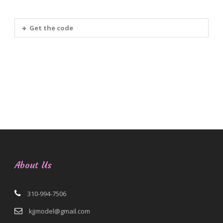
Get the code
About Us
310-994-7506
kjjmodel@gmail.com