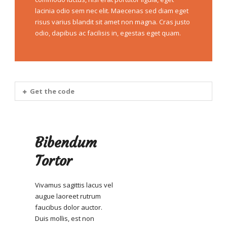
lacinia odio sem nec elit. Maecenas sed diam eget
risus varius blandit sit amet non magna. Cras justo
odio, dapibus ac facilisis in, egestas eget quam.
Get the code
Bibendum
Tortor
Vivamus sagittis lacus vel
augue laoreet rutrum
faucibus dolor auctor.
Duis mollis, est non