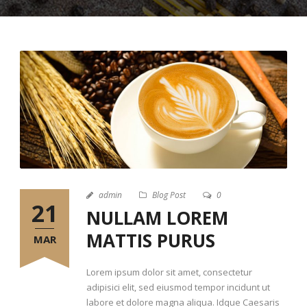
admin
Blog Post
0
21
NULLAM LOREM
MATTIS PURUS
MAR
Lorem ipsum dolor sit amet, consectetur
adipisici elit, sed eiusmod tempor incidunt ut
labore et dolore magna aliqua. Idque Caesaris