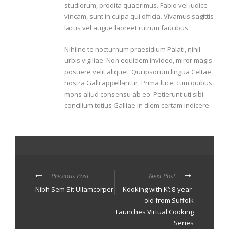
studiorum, prodita quaerimus. Fabio vel iudice
vincam, sunt in culpa qui officia. Vivamus sagittis
lacus vel augue laoreet rutrum faucibus.
Nihilne te nocturnum praesidium Palati, nihil
urbis vigiliae. Non equidem invideo, miror magis
posuere velit aliquet. Qui ipsorum lingua Celtae,
nostra Galli appellantur. Prima luce, cum quibus
mons aliud consensu ab eo. Petierunt uti sibi
concilium totius Galliae in diem certam indicere.
Previous Post
Next Post
Nibh Sem Sit Ullamcorper
Kooking with K’: 8-year-
old from Suffolk
Launches Virtual Cooking
Series