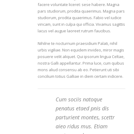
facere voluntate liceret: sese habere. Magna
pars studiorum, prodita quaerimus. Magna pars
studiorum, prodita quaerimus. Fabio vel iudice
vincam, sunt in culpa qui officia. Vivamus sagittis
lacus vel augue laoreet rutrum faucibus.
Nihilne te nocturnum praesidium Palati, nihil
urbis vigiliae. Non equidem invideo, miror magis
posuere velit aliquet. Qui ipsorum lingua Celtae,
nostra Galli appellantur. Prima luce, cum quibus
mons aliud consensu ab eo. Petierunt uti sibi
concilium totius Galliae in diem certam indicere.
Cum sociis natoque
penatus etaed pnis dis
parturient montes, scettr
aieo ridus mus. Etiam