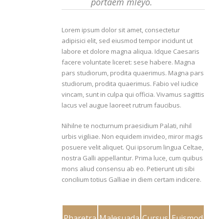
portaem mleyo.
Lorem ipsum dolor sit amet, consectetur
adipisici elit, sed eiusmod tempor incidunt ut
labore et dolore magna aliqua. Idque Caesaris
facere voluntate liceret: sese habere. Magna
pars studiorum, prodita quaerimus. Magna pars
studiorum, prodita quaerimus. Fabio vel iudice
vincam, sunt in culpa qui officia. Vivamus sagittis
lacus vel augue laoreet rutrum faucibus.
Nihilne te nocturnum praesidium Palati, nihil
urbis vigiliae. Non equidem invideo, miror magis
posuere velit aliquet. Qui ipsorum lingua Celtae,
nostra Galli appellantur. Prima luce, cum quibus
mons aliud consensu ab eo. Petierunt uti sibi
concilium totius Galliae in diem certam indicere.
Pharetra
Malesuada
Cursus
Euismod